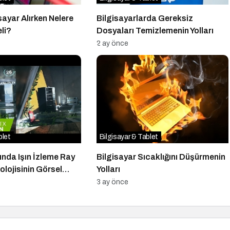
sayar Alırken Nelere
Bilgisayarlarda Gereksiz
li?
Dosyaları Temizlemenin Yolları
2 ay önce
blet
Bilgisayar & Tablet
ında Işın İzleme Ray
Bilgisayar Sıcaklığını Düşürmenin
lojisinin Görsel
Yolları
3 ay önce