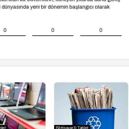
ji dünyasında yeni bir dönemin başlangıcı olarak
0
0
0
blet
Bilgisayar & Tablet