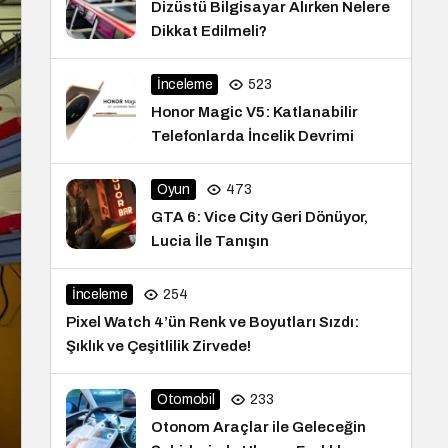
Dizüstü Bilgisayar Alırken Nelere
Dikkat Edilmeli?
İnceleme
523
Honor Magic V5: Katlanabilir
Telefonlarda İncelik Devrimi
Oyun
473
GTA 6: Vice City Geri Dönüyor,
Lucia İle Tanışın
İnceleme
254
Pixel Watch 4’ün Renk ve Boyutları Sızdı:
Şıklık ve Çeşitlilik Zirvede!
Otomobil
233
Otonom Araçlar ile Geleceğin