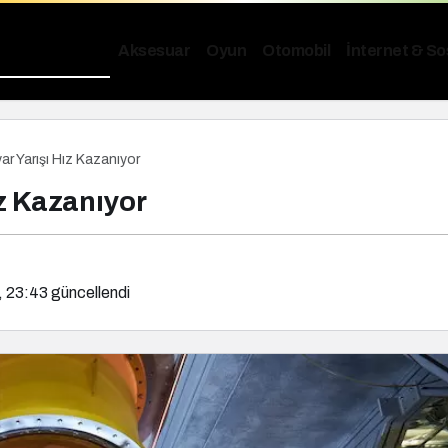
sayar & Tablet
Aksesuar
Oyun
Otomobil
İnternet & S
r Yarışı Hız Kazanıyor
z Kazanıyor
G
G
G
, 23:43
güncellendi
G
S
S