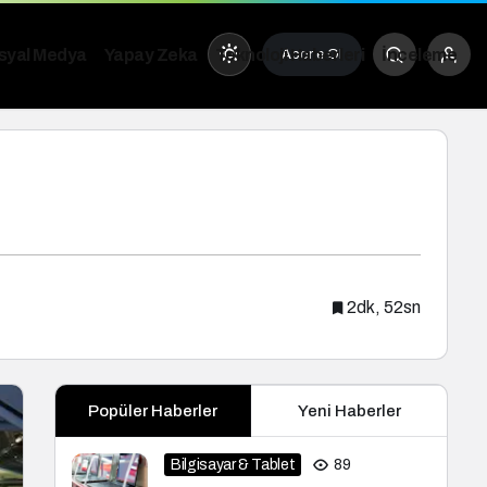
osyal Medya
Yapay Zeka
Teknoloji Haberleri
İnceleme
Abone Ol
ündüz Modu
ündüz modunu seçin.
ece Modu
2dk, 52sn
ece modunu seçin.
istem Modu
Popüler Haberler
Yeni Haberler
istem modunu seçin.
Bilgisayar & Tablet
89