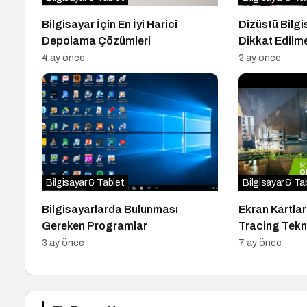
Bilgisayar İçin En İyi Harici
Dizüstü Bilgi
Depolama Çözümleri
Dikkat Edilme
4 ay önce
2 ay önce
Bilgisayar & Tablet
Bilgisayar & Ta
Bilgisayarlarda Bulunması
Ekran Kartlar
Gereken Programlar
Tracing Tekno
Evrimi
3 ay önce
7 ay önce