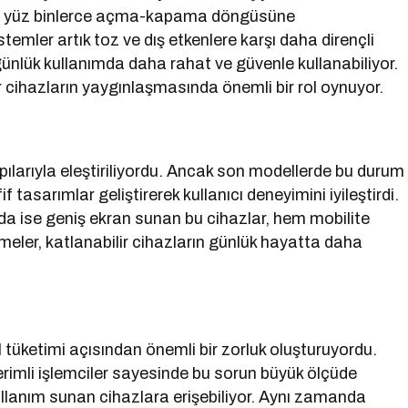
rı, yüz binlerce açma-kapama döngüsüne
temler artık toz ve dış etkenlere karşı daha dirençli
ı günlük kullanımda daha rahat ve güvenle kullanabiliyor.
r cihazların yaygınlaşmasında önemli bir rol oynuyor.
 yapılarıyla eleştiriliyordu. Ancak son modellerde bu durum
f tasarımlar geliştirerek kullanıcı deneyimini iyileştirdi.
nda ise geniş ekran sunan bu cihazlar, hem mobilite
eler, katlanabilir cihazların günlük hayatta daha
l tüketimi açısından önemli bir zorluk oluşturuyordu.
verimli işlemciler sayesinde bu sorun büyük ölçüde
kullanım sunan cihazlara erişebiliyor. Aynı zamanda