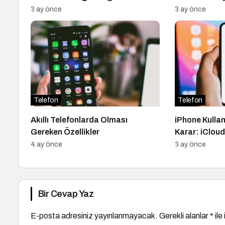
3 ay önce
3 ay önce
Telefon
Telefon
Akıllı Telefonlarda Olması
iPhone Kullan
Gereken Özellikler
Karar: iClou
Fotoğraflar 
4 ay önce
3 ay önce
Bir Cevap Yaz
E-posta adresiniz yayınlanmayacak.
Gerekli alanlar
*
ile