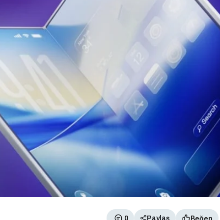
Beğen
0
Paylaş