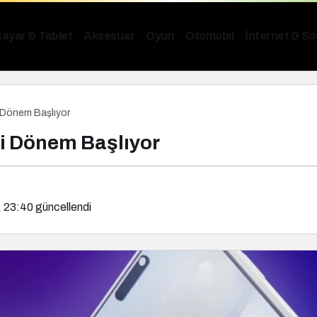
sayar & Tablet
Aksesuar
Oyun
Otomobil
İnternet & S
i Dönem Başlıyor
ni Dönem Başlıyor
G
G
G
, 23:40
güncellendi
G
S
S