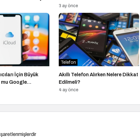
3 ay önce
Telefon
ıcıları İçin Büyük
Akıllı Telefon Alırken Nelere Dikkat
d mu Google
Edilmeli?
mı?
4 ay önce
 işaretlenmişlerdir