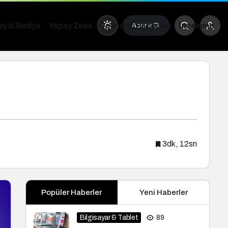
osyal Medya
Yapay Zeka
Teknoloji Haberleri
İnceleme
Abone Ol
ündüz Modu
ündüz modunu seçin.
ece Modu
3dk, 12sn
ece modunu seçin.
istem Modu
Popüler Haberler
Yeni Haberler
istem modunu seçin.
Bilgisayar & Tablet
89