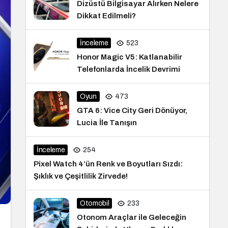
Dizüstü Bilgisayar Alırken Nelere
Dikkat Edilmeli?
İnceleme
523
Honor Magic V5: Katlanabilir
Telefonlarda İncelik Devrimi
Oyun
473
GTA 6: Vice City Geri Dönüyor,
Lucia İle Tanışın
İnceleme
254
Pixel Watch 4’ün Renk ve Boyutları Sızdı:
Şıklık ve Çeşitlilik Zirvede!
Otomobil
233
Otonom Araçlar ile Geleceğin