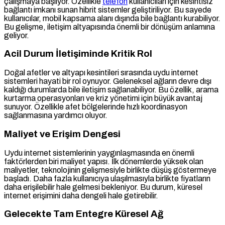
çalışmaya başlıyor. Özellikle
telefon
kullanıcıları için kesintisiz
bağlantı imkanı sunan hibrit sistemler geliştiriliyor. Bu sayede
kullanıcılar, mobil kapsama alanı dışında bile bağlantı kurabiliyor.
Bu gelişme, iletişim altyapısında önemli bir dönüşüm anlamına
geliyor.
Acil Durum İletişiminde Kritik Rol
Doğal afetler ve altyapı kesintileri sırasında uydu internet
sistemleri hayati bir rol oynuyor. Geleneksel ağların devre dışı
kaldığı durumlarda bile iletişim sağlanabiliyor. Bu özellik, arama
kurtarma operasyonları ve kriz yönetimi için büyük avantaj
sunuyor. Özellikle afet bölgelerinde hızlı koordinasyon
sağlanmasına yardımcı oluyor.
Maliyet ve Erişim Dengesi
Uydu internet sistemlerinin yaygınlaşmasında en önemli
faktörlerden biri maliyet yapısı. İlk dönemlerde yüksek olan
maliyetler, teknolojinin gelişmesiyle birlikte düşüş göstermeye
başladı. Daha fazla kullanıcıya ulaşılmasıyla birlikte fiyatların
daha erişilebilir hale gelmesi bekleniyor. Bu durum, küresel
internet erişimini daha dengeli hale getirebilir.
Gelecekte Tam Entegre Küresel Ağ