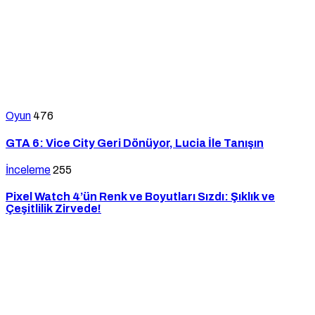
Oyun
476
GTA 6: Vice City Geri Dönüyor, Lucia İle Tanışın
İnceleme
255
Pixel Watch 4’ün Renk ve Boyutları Sızdı: Şıklık ve
Çeşitlilik Zirvede!