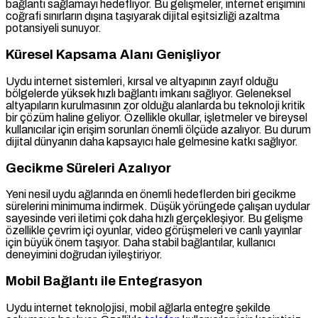
bağlantı sağlamayı hedefliyor. Bu gelişmeler, internet erişimini
coğrafi sınırların dışına taşıyarak dijital eşitsizliği azaltma
potansiyeli sunuyor.
Küresel Kapsama Alanı Genişliyor
Uydu internet sistemleri, kırsal ve altyapının zayıf olduğu
bölgelerde yüksek hızlı bağlantı imkanı sağlıyor. Geleneksel
altyapıların kurulmasının zor olduğu alanlarda bu teknoloji kritik
bir çözüm haline geliyor. Özellikle okullar, işletmeler ve bireysel
kullanıcılar için erişim sorunları önemli ölçüde azalıyor. Bu durum
dijital dünyanın daha kapsayıcı hale gelmesine katkı sağlıyor.
Gecikme Süreleri Azalıyor
Yeni nesil uydu ağlarında en önemli hedeflerden biri gecikme
sürelerini minimuma indirmek. Düşük yörüngede çalışan uydular
sayesinde veri iletimi çok daha hızlı gerçekleşiyor. Bu gelişme
özellikle çevrim içi oyunlar, video görüşmeleri ve canlı yayınlar
için büyük önem taşıyor. Daha stabil bağlantılar, kullanıcı
deneyimini doğrudan iyileştiriyor.
Mobil Bağlantı ile Entegrasyon
Uydu internet teknolojisi, mobil ağlarla entegre şekilde