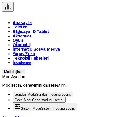
Anasayfa
Telefon
Bilgisayar & Tablet
Aksesuar
Oyun
Otomobil
İnternet & Sosyal Medya
Yapay Zeka
Teknoloji Haberleri
İnceleme
Mod değiştir
Mod Ayarları
Mod seçin, deneyimini kişiselleştirin.
Gündüz Modu
Gündüz modunu seçin.
Gece Modu
Gece modunu seçin.
Sistem Modu
Sistem modunu seçin.