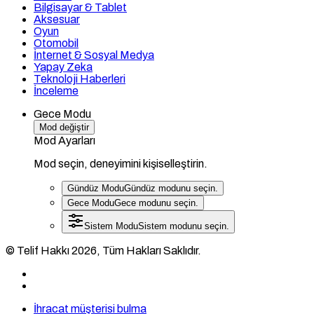
Bilgisayar & Tablet
Aksesuar
Oyun
Otomobil
İnternet & Sosyal Medya
Yapay Zeka
Teknoloji Haberleri
İnceleme
Gece Modu
Mod değiştir
Mod Ayarları
Mod seçin, deneyimini kişiselleştirin.
Gündüz Modu
Gündüz modunu seçin.
Gece Modu
Gece modunu seçin.
Sistem Modu
Sistem modunu seçin.
© Telif Hakkı 2026, Tüm Hakları Saklıdır.
İhracat müşterisi bulma