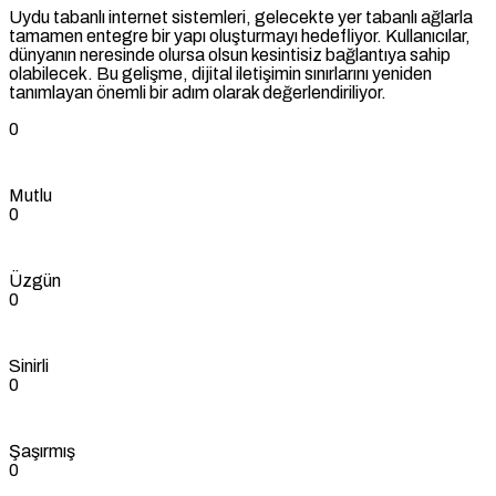
Uydu tabanlı internet sistemleri, gelecekte yer tabanlı ağlarla
tamamen entegre bir yapı oluşturmayı hedefliyor. Kullanıcılar,
dünyanın neresinde olursa olsun kesintisiz bağlantıya sahip
olabilecek. Bu gelişme, dijital iletişimin sınırlarını yeniden
tanımlayan önemli bir adım olarak değerlendiriliyor.
0
Mutlu
0
Üzgün
0
Sinirli
0
Şaşırmış
0