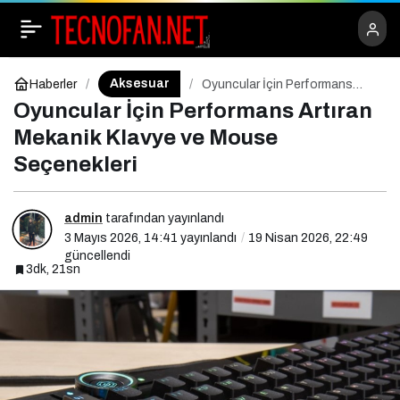
Dizüstü Bilgisayarlarda
Paylaş
+
-
0
Isınma Sorununu Çözen
Aksesuar
Haberler
Oyuncular İçin Performans
Artıran Mekanik Klavye ve
Oyuncular İçin Performans Artıran
Mouse Seçenekleri
Gelişmiş Soğutucu
Mekanik Klavye ve Mouse
Seçenekleri
Sistemler
admin
tarafından yayınlandı
3 Mayıs 2026, 14:41
yayınlandı
19 Nisan 2026, 22:49
güncellendi
3dk, 21sn