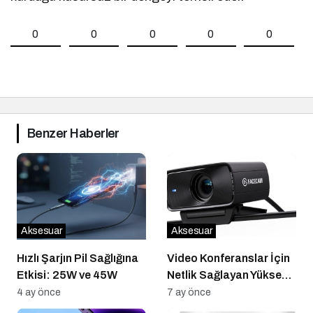
0
0
0
0
0
Benzer Haberler
Aksesuar
Aksesuar
Hızlı Şarjın Pil Sağlığına
Video Konferanslar İçin
Etkisi: 25W ve 45W
Netlik Sağlayan Yüksek
Çözünürlüklü Harici
4 ay önce
7 ay önce
Webcamler