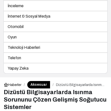
İnceleme
İnternet & Sosyal Medya
Otomobil
Oyun
Teknoloji Haberleri
Telefon
Yapay Zeka
Aksesuar
Haberler
Dizüstü Bilgisayarlarda Isınma
Sorununu Çözen Gelişmiş
Dizüstü Bilgisayarlarda Isınma
Soğutucu Sistemler
Sorununu Çözen Gelişmiş Soğutucu
Sistemler