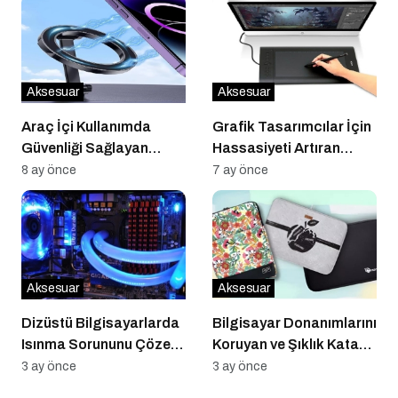
Aksesuar
Aksesuar
Araç İçi Kullanımda
Grafik Tasarımcılar İçin
Güvenliği Sağlayan
Hassasiyeti Artıran
Manyetik Telefon Tutucu
Dijital Çizim Tableti
8 ay önce
7 ay önce
Sistemler
Aksesuarları
Aksesuar
Aksesuar
Dizüstü Bilgisayarlarda
Bilgisayar Donanımlarını
Isınma Sorununu Çözen
Koruyan ve Şıklık Katan
Gelişmiş Soğutucu
Ergonomik Kılıf
3 ay önce
3 ay önce
Sistemler
Modelleri