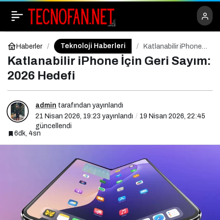
Bilgi Dağıtımında Yeni
Paylaş
+
-
0
Nesil Telegram Grupları
Teknoloji Haberleri
Haberler
Katlanabilir iPhone
İçin Geri Sayım:
Katlanabilir iPhone İçin Geri Sayım:
2026 Hedefi
ve Hız Faktörü
2026 Hedefi
admin
tarafından yayınlandı
21 Nisan 2026, 19:23
yayınlandı
19 Nisan 2026, 22:45
güncellendi
6dk, 4sn