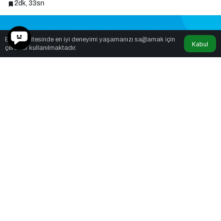
2dk, 33sn
Bu web sitesinde en iyi deneyimi yaşamanızı sağlamak için
Kabul
çerezler kullanılmaktadır.
Beğen
0
Paylaş
Günümüz dijital dünyasında haberin ve bilginin
kaynağına ulaşmak kadar, o bilgiyi en hızlı şekilde
doğrulamak da büyük önem taşıyor. Klasik web