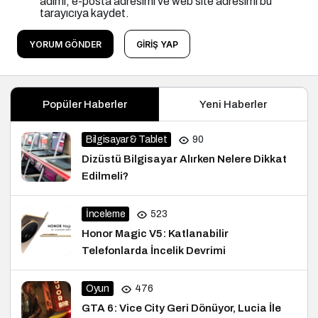
adımı, e-posta adresimi ve web site adresimi bu
tarayıcıya kaydet.
YORUM GÖNDER
GIRIŞ YAP
Popüler Haberler
Yeni Haberler
Bilgisayar & Tablet
90
Dizüstü Bilgisayar Alırken Nelere Dikkat
Edilmeli?
İnceleme
523
Honor Magic V5: Katlanabilir
Telefonlarda İncelik Devrimi
Oyun
476
GTA 6: Vice City Geri Dönüyor, Lucia İle