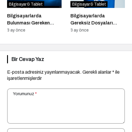
Bilgisayar & Tablet
Bilgisayar & Tablet
Bilgisayarlarda
Bilgisayarlarda
Bulunması Gereken
Gereksiz Dosyaları
Programlar
Temizlemenin Yolları
3 ay önce
3 ay önce
Bir Cevap Yaz
E-posta adresiniz yayınlanmayacak.
Gerekli alanlar
*
ile
işaretlenmişlerdir
Yorumunuz
*