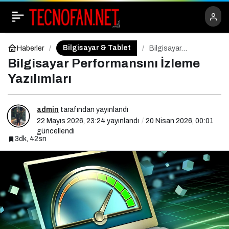
Bilgisayar Sıcaklığını
Paylaş
+
-
0
Düşürmenin Yolları
Bilgisayar & Tablet
Haberler
Bilgisayar
Performansını
Bilgisayar Performansını İzleme
İzleme Yazılımları
Yazılımları
admin
tarafından yayınlandı
22 Mayıs 2026, 23:24
yayınlandı
20 Nisan 2026, 00:01
güncellendi
3dk, 42sn