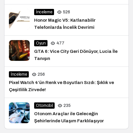
İnceleme
526
Honor Magic V5: Katlanabilir
Telefonlarda İncelik Devrimi
Oyun
477
GTA 6: Vice City Geri Dönüyor, Lucia İle
Tanışın
İnceleme
256
Pixel Watch 4’ün Renk ve Boyutları Sızdı: Şıklık ve
Çeşitlilik Zirvede!
Otomobil
235
Otonom Araçlar ile Geleceğin
Şehirlerinde Ulaşım Farklılaşıyor