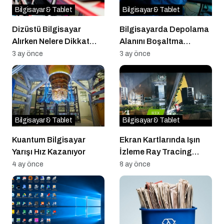
Bilgisayar & Tablet
Bilgisayar & Tablet
Dizüstü Bilgisayar
Bilgisayarda Depolama
Alırken Nelere Dikkat
Alanını Boşaltma
Edilmeli?
Teknikleri
3 ay önce
3 ay önce
Bilgisayar & Tablet
Bilgisayar & Tablet
Kuantum Bilgisayar
Ekran Kartlarında Işın
Yarışı Hız Kazanıyor
İzleme Ray Tracing
Teknolojisinin Görsel
4 ay önce
8 ay önce
Evrimi